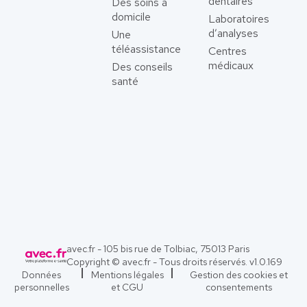
dentaires
Des soins à
domicile
Laboratoires
d’analyses
Une
téléassistance
Centres
médicaux
Des conseils
santé
avec.fr - 105 bis rue de Tolbiac, 75013 Paris
Copyright © avec.fr - Tous droits réservés. v
1.0.169
Données
Mentions légales
Gestion des cookies et
personnelles
et CGU
consentements