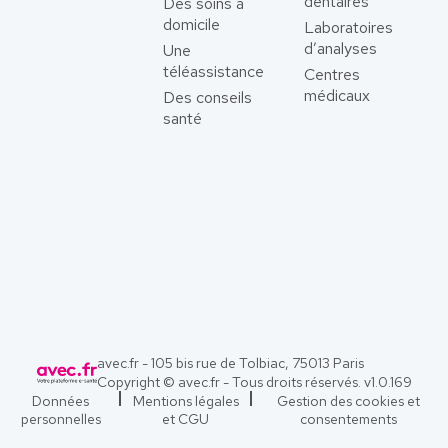
dentaires
Des soins à
domicile
Laboratoires
d’analyses
Une
téléassistance
Centres
médicaux
Des conseils
santé
avec.fr - 105 bis rue de Tolbiac, 75013 Paris
Copyright © avec.fr - Tous droits réservés. v
1.0.169
Données
Mentions légales
Gestion des cookies et
personnelles
et CGU
consentements