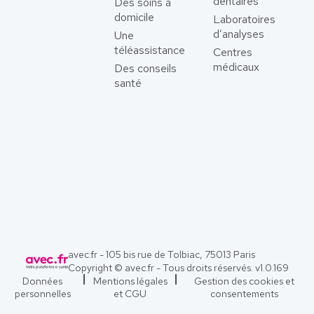
dentaires
Des soins à
domicile
Laboratoires
d’analyses
Une
téléassistance
Centres
médicaux
Des conseils
santé
avec.fr - 105 bis rue de Tolbiac, 75013 Paris
Copyright © avec.fr - Tous droits réservés. v
1.0.169
Données
Mentions légales
Gestion des cookies et
personnelles
et CGU
consentements