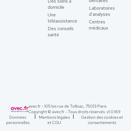
dentaires
Des soins à
domicile
Laboratoires
d’analyses
Une
téléassistance
Centres
médicaux
Des conseils
santé
avec.fr - 105 bis rue de Tolbiac, 75013 Paris
Copyright © avec.fr - Tous droits réservés. v
1.0.169
Données
Mentions légales
Gestion des cookies et
personnelles
et CGU
consentements