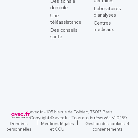
dentaires
Des soins à
domicile
Laboratoires
d’analyses
Une
téléassistance
Centres
médicaux
Des conseils
santé
avec.fr - 105 bis rue de Tolbiac, 75013 Paris
Copyright © avec.fr - Tous droits réservés. v
1.0.169
Données
Mentions légales
Gestion des cookies et
personnelles
et CGU
consentements